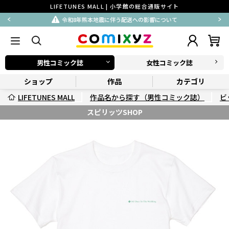
LIFETUNES MALL | 小学館の総合通販サイト
令和8年熊本地震に伴う配送への影響について
男性コミック誌
女性コミック誌
ショップ
作品
カテゴリ
LIFETUNES MALL
作品名から探す（男性コミック誌）
ビ
スピリッツSHOP