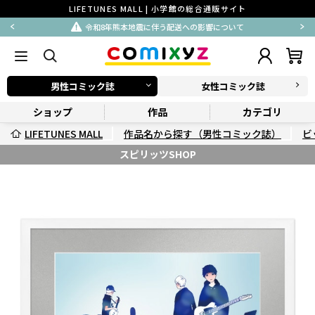
LIFETUNES MALL | 小学館の総合通販サイト
令和8年熊本地震に伴う配送への影響について
男性コミック誌
女性コミック誌
ショップ
作品
カテゴリ
LIFETUNES MALL
作品名から探す（男性コミック誌）
ビ
スピリッツSHOP