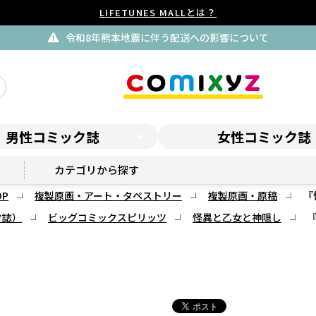
LIFETUNES MALLとは？
令和8年熊本地震に伴う配送への影響について
男性コミック誌
女性コミック誌
スピリッツSHOP
カテゴリから探す
P
複製原画・アート・タペストリー
複製原画・原稿
『
ク誌）
ビッグコミックスピリッツ
怪異と乙女と神隠し