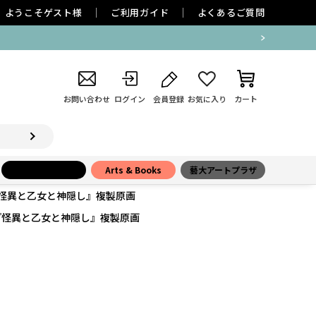
ようこそ
ゲスト
様
ご利用ガイド
よくあるご質問
お問い合わせ
ログイン
会員登録
お気に入り
カート
小学館百貨店
Arts & Books
藝大アートプラザ
怪異と乙女と神隠し』複製原画
『怪異と乙女と神隠し』複製原画