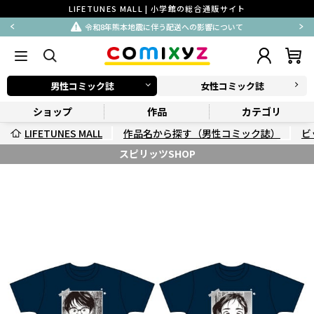
LIFETUNES MALL | 小学館の総合通販サイト
令和8年熊本地震に伴う配送への影響について
男性コミック誌
女性コミック誌
ショップ
作品
カテゴリ
LIFETUNES MALL
作品名から探す（男性コミック誌）
ビ
スピリッツSHOP