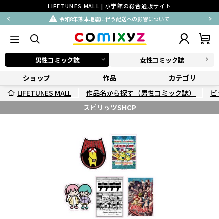
LIFETUNES MALL | 小学館の総合通販サイト
令和8年熊本地震に伴う配送への影響について
男性コミック誌
女性コミック誌
ショップ
作品
カテゴリ
LIFETUNES MALL
作品名から探す（男性コミック誌）
ビ
スピリッツSHOP