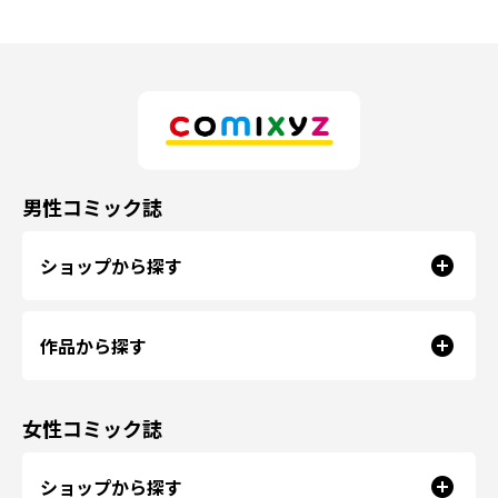
男性コミック誌
ショップから探す
作品から探す
女性コミック誌
ショップから探す