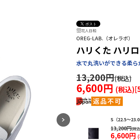
花人日和
OREG-LAB.（オレラボ）
ハリくた ハリ
水で丸洗いができる柔ら
13,200円
6,600円
[
S（22.5～23.
13,200円
6,600円