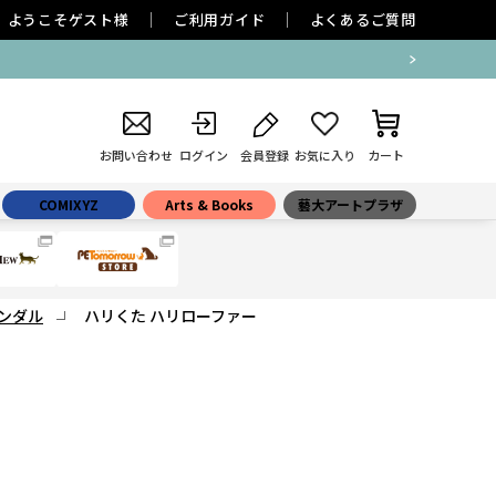
ようこそ
ゲスト
様
ご利用ガイド
よくあるご質問
お問い合わせ
ログイン
会員登録
お気に入り
カート
COMIXYZ
Arts & Books
藝大アートプラザ
ンダル
ハリくた ハリローファー