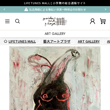
LIFETUNES MALL | 小学館の総合通販サイト
払込用紙による後払い決済一時停止のお知らせ
ART GALLERY
LIFETUNES MALL
藝大アートプラザ
ART GALLERY
A