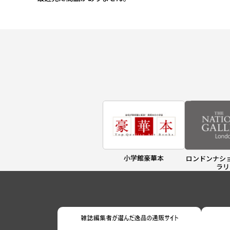
小学館豪華本
ロンドンナシ
ラリ