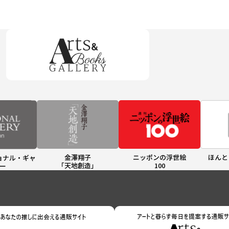
金澤翔子
ニッポンの浮世絵
ほんと
ョナル・ギャ
「天地創造」
100
ー