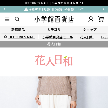
LIFETUNES MALL | 小学館の総合通販サイト
令和8年熊本地震に伴う配送への影響について
新着商品
カテゴリ
ショップ
LIFETUNES MALL
小学館百貨店モール
花人日和
レデ
花人日和