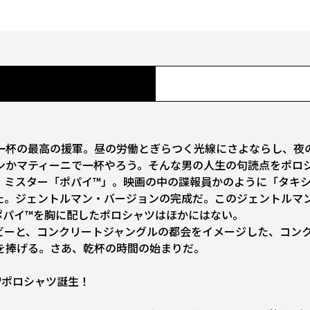
一杯の最高の援軍。昼の労働とぎらつく光線にさよならし、夜
ンかマティーニで一杯やろう。そんな男の人生の句読点をポロ
ミスター「ポパイ™」。映画の中の諜報員かのように「タキシ
た。ジェントルマン・バージョンの完成だ。このジェントルマ
ポパイ™を胸に配したポロシャツはほかにはない。
ーと、コンクリートジャングルの都会をイメージした、コンク
を捧げる。さあ、乾杯の時間の始まりだ。
™ポロシャツ誕生！