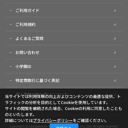
ご利用ガイド
ご利用規約
よくあるご質問
お問い合わせ
小学館ID
特定商取引に基づく表記
個人情報の取り扱いについて
当サイトでは利用体験の向上およびコンテンツの最適な提供、ト
ラフィックの分析を目的としてCookieを使用しています。
サイトマップ
サイトの閲覧を継続された場合、Cookieの利用に同意したことも
のといたします。
詳細については
プライバシーポリシー
をご確認ください。
Copyright (c) Shogakukan-Shueisha Productions Co., Ltd. All rights reserved.