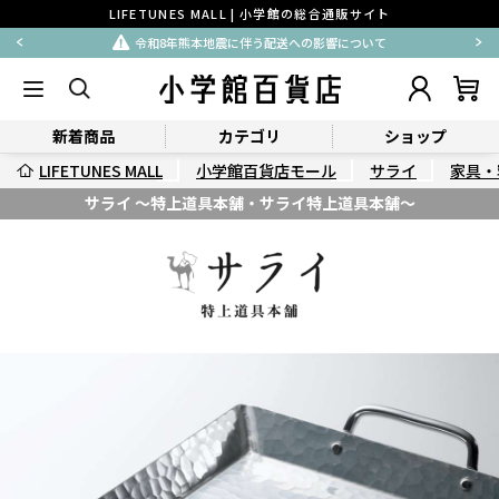
LIFETUNES MALL | 小学館の総合通販サイト
8年熊本地震に伴う配送への影響について
払込
新着商品
カテゴリ
ショップ
LIFETUNES MALL
小学館百貨店モール
サライ
家具・
サライ ～特上道具本舗・サライ特上道具本舗～