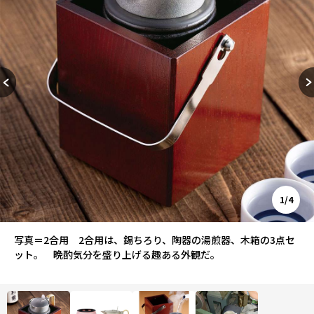
1/4
写真＝2合用 2合用は、錫ちろり、陶器の湯煎器、木箱の3点セ
ット。 晩酌気分を盛り上げる趣ある外観だ。