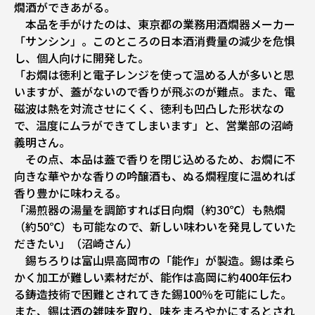
燗酒ができあがる。
本品を手がけたのは、東京都の業務用酒燗器メーカー
「サンシン」。このところの日本酒消費量の減少を危惧
し、個人向けに開発した。
「お燗は徳利と電子レンジを使って温める人が多いと思
いますが、蓋がないので香りが飛ぶのが難点。また、電
磁波は熱を対流させにくく、徳利も凹凸した形状なの
で、温度にムラができてしまいます」と、営業部の沼崎
義明さん。
その点、本品は蓋で香りを閉じ込めるため、お燗に不
向きな華やかな香りの吟醸酒も、ぬる燗程度に温めれば
香り豊かに味わえる。
「湯煎器の湯量を調節すれば日向燗（約30℃）も熱燗
（約50℃）も可能なので、新しい味わいを発見していた
だきたい」（沼崎さん）
錫ちろりは富山県高岡市の「能作」が製造。錫は柔ら
かく加工が難しい素材だが、能作は高岡に約400年伝わ
る鋳造技術で困難とされてきた錫100％を可能にした。
また、錫は酒の雑味を取り、味をまろやかにするとされ