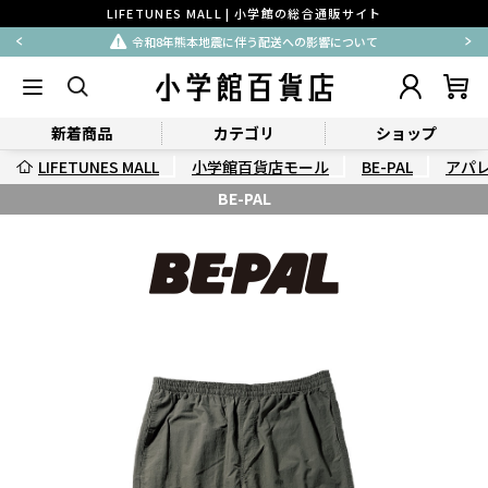
LIFETUNES MALL | 小学館の総合通販サイト
令和8年熊本地震に伴う配送への影響について
新着商品
カテゴリ
ショップ
LIFETUNES MALL
小学館百貨店モール
BE-PAL
アパ
BE-PAL