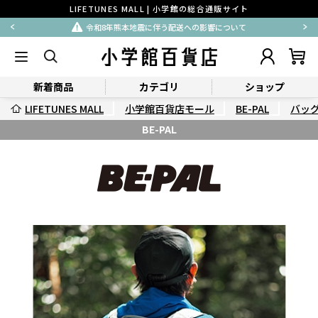
LIFETUNES MALL | 小学館の総合通販サイト
令和8年熊本地震に伴う配送への影響について
新着商品
カテゴリ
ショップ
LIFETUNES MALL
小学館百貨店モール
BE-PAL
バッ
BE-PAL