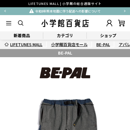
LIFETUNES MALL | 小学館の総合通販サイト
令和8年熊本地震に伴う配送への影響について
新着商品
カテゴリ
ショップ
LIFETUNES MALL
小学館百貨店モール
BE-PAL
アパ
BE-PAL