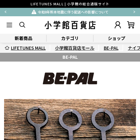
LIFETUNES MALL | 小学館の総合通販サイト
令和8年熊本地震に伴う配送への影響について
新着商品
カテゴリ
ショップ
LIFETUNES MALL
小学館百貨店モール
BE-PAL
ナイ
BE-PAL