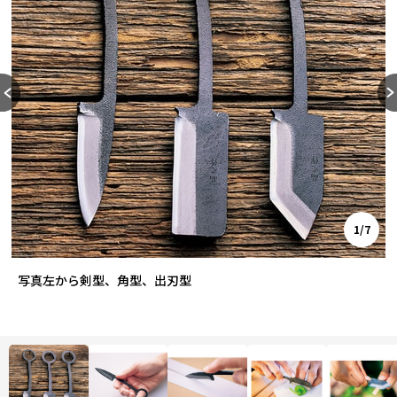
1/7
写真左から剣型、角型、出刃型