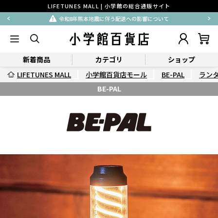
LIFETUNES MALL | 小学館の総合通販サイト
令和8年熊本地震に伴う配送への影響について
新着商品
カテゴリ
ショップ
LIFETUNES MALL
小学館百貨店モール
BE-PAL
ラン
BE-PAL