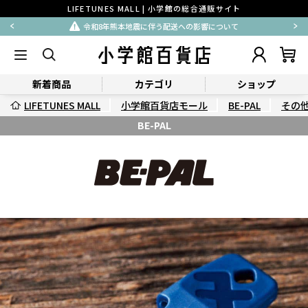
LIFETUNES MALL | 小学館の総合通販サイト
令和8年熊本地震に伴う配送への影響について
新着商品
カテゴリ
ショップ
LIFETUNES MALL
小学館百貨店モール
BE-PAL
その
BE-PAL