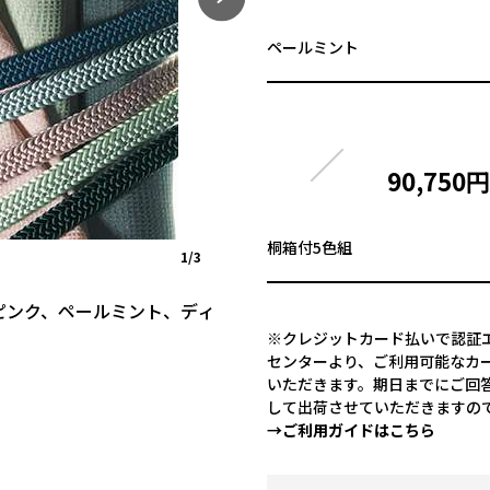
ペールミント
90,750
桐箱付5色組
1/3
ピンク、ペールミント、ディ
※クレジットカード払いで認証エ
センターより、ご利用可能なカ
いただきます。期日までにご回
して出荷させていただきますの
→ご利用ガイドはこちら