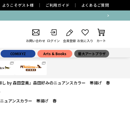
ようこそ
ゲスト
様
ご利用ガイド
よくあるご質問
お問い合わせ
ログイン
会員登録
お気に入り
カート
COMIXYZ
Arts & Books
藝大アートプラザ
ほし by 森田空美」森田好みのニュアンスカラー 帯揚げ 春
春
みのニュアンスカラー 帯揚げ 春