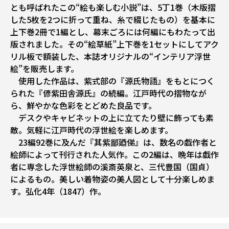
とも呼ばれたこの“絵も楽しむ小説”は、5丁1巻（木版摺
した5枚を2つに折って重ね、糸で綴じたもの）を基本に
上下巻2冊で1編とし、幕末ごろには何編にもわたって出
版されました。その“絵草紙”上下巻を1セットにしてアク
リル板で額装した、本誌オリジナルの“インテリア浮世
絵”を販売します。
使用した作品は、紫式部の『源氏物語』をもとにつく
られた『偐紫田舎源氏』の続編。江戸時代の摺物なが
ら、鮮やかな色彩をとどめた良品です。
デスクやキャビネットの上に立てたり壁に飾っても素
敵。気軽に江戸時代の浮世絵を楽しめます。
23編92巻に及んだ『其紫鄙廼俤』は、数名の戯作者と
絵師によって刊行された人気作。この2編は、晩年は戯作
者に専念した浮世絵師の溪斎英泉と、三代豊国（国貞）
によるもの。美しい着物姿の美人図として十分楽しめま
す。弘化4年（1847）作。