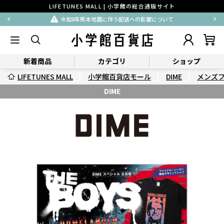
LIFETUNES MALL | 小学館の総合通販サイト
令和8年熊本地震に伴う配送への影響について
新着商品
カテゴリ
ショップ
LIFETUNES MALL
小学館百貨店モール
DIME
メンズ
DIME