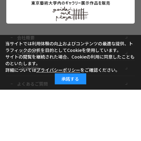
会社概要
当サイトでは利用体験の向上およびコンテンツの最適な提供、ト
ラフィックの分析を目的としてCookieを使用しています。
ご利用ガイド
サイトの閲覧を継続された場合、Cookieの利用に同意したことも
のといたします。
ご利用規約
詳細については
プライバシーポリシー
をご確認ください。
承諾する
よくあるご質問
お問い合わせ
小学館ID
特定商取引に基づく表記