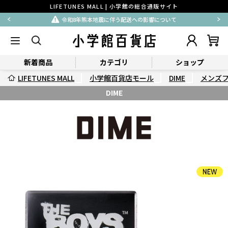
LIFETUNES MALL | 小学館の総合通販サイト
令和8年熊本地震に伴う配送への影響について
新着商品
カテゴリ
ショップ
LIFETUNES MALL
小学館百貨店モール
DIME
メンズ
DIME