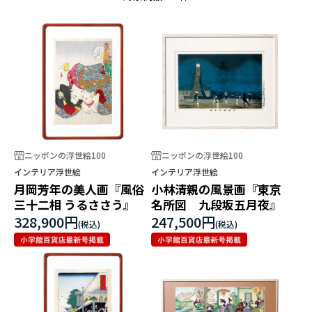
ニッポンの浮世絵100
ニッポンの浮世絵100
インテリア浮世絵
インテリア浮世絵
月岡芳年の美人画『風俗
小林清親の風景画『東京
三十二相 うるささう』
名所図 九段坂五月夜』
328,900円
247,500円