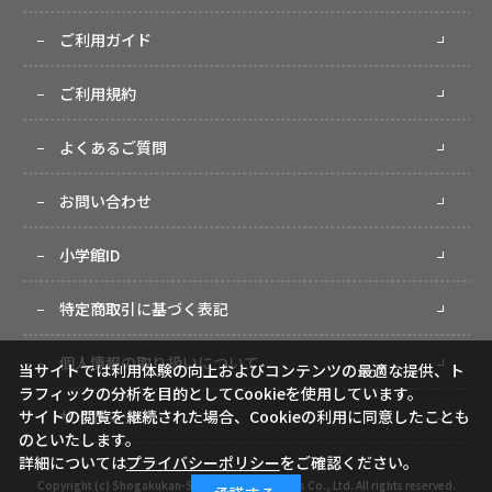
ご利用ガイド
ご利用規約
よくあるご質問
お問い合わせ
小学館ID
特定商取引に基づく表記
個人情報の取り扱いについて
当サイトでは利用体験の向上およびコンテンツの最適な提供、ト
ラフィックの分析を目的としてCookieを使用しています。
サイトマップ
サイトの閲覧を継続された場合、Cookieの利用に同意したことも
のといたします。
詳細については
プライバシーポリシー
をご確認ください。
Copyright (c) Shogakukan-Shueisha Productions Co., Ltd. All rights reserved.