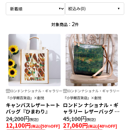
絞込み(
0
)
2
対象商品：
件
ロンドンナショナル・ギャラリー
ロンドンナショナル・ギャラリー
『小学館百貨店』×創悦
『小学館百貨店』×創悦
キャンバスレザートート
ロンドン ナショナル・ギ
バッグ『ひまわり』
ャラリー レザーバッグ レ
ザーショルダーバッグ
24,200円
45,100円
12,100円
27,060円
[
50
%OFF]
[
40
%OFF]