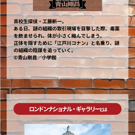
高校生探偵・工藤新一。
ある日、謎の組織の取引現場を目撃した際、毒薬
を飲ませられ、体が小さく縮んでしまう。
正体を隠すために「江戸川コナン」と名乗り、謎
の組織の陰謀を追っていく。
©青山剛昌／小学館
ロンドン ナショナル・ギャラリー
とは