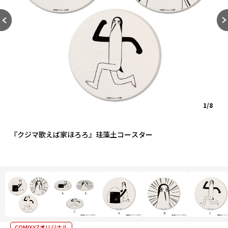
1/8
『クジマ歌えば家ほろろ』珪藻土コースター
COMIXYZオリジナル