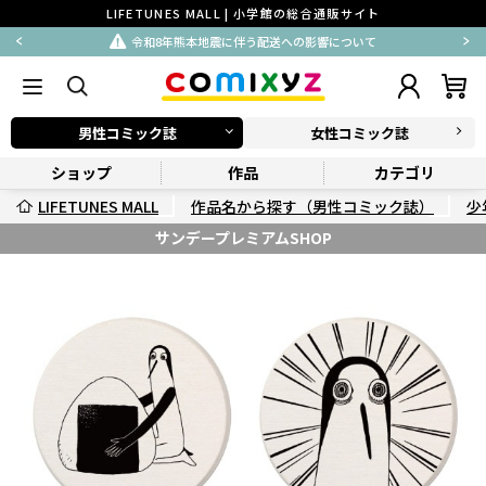
LIFETUNES MALL | 小学館の総合通販サイト
令和8年熊本地震に伴う配送への影響について
男性コミック誌
女性コミック誌
ショップ
作品
カテゴリ
LIFETUNES MALL
作品名から探す（男性コミック誌）
少
サンデープレミアムSHOP