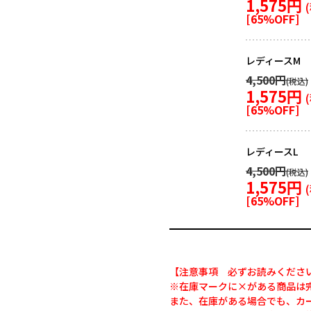
1,575円
[
65
%OFF]
レディースM
4,500円
1,575円
[
65
%OFF]
レディースL
4,500円
1,575円
[
65
%OFF]
【注意事項 必ずお読みくださ
※在庫マークに×がある商品は
また、在庫がある場合でも、カ