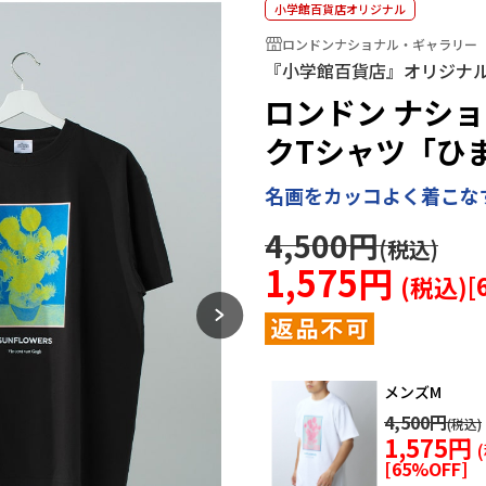
小学館百貨店オリジナル
ロンドンナショナル・ギャラリー
『小学館百貨店』オリジナ
ロンドン ナシ
クTシャツ「ひ
名画をカッコよく着こな
4,500円
1,575円
[
メンズM
4,500円
1,575円
[
65
%OFF]