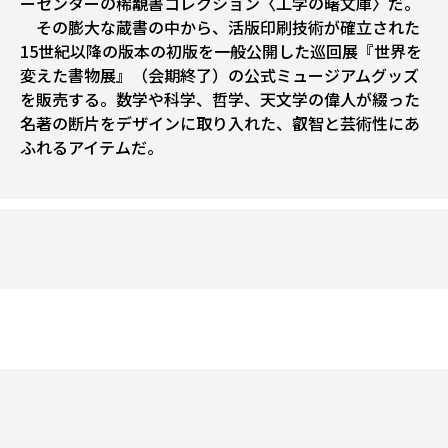
ーセンターの稀覯書コレクション〈工学の曙文庫〉だ。
その膨大な蔵書の中から、活版印刷技術が確立された
15世紀以降の版本の初版を一般公開した巡回展『世界を
変えた書物展』（会期終了）の公式ミュージアムグッズ
を販売する。数学や科学、哲学、天文学の偉人が綴った
名著の断片をデザインに取り入れた、叡智と芸術性にあ
ふれるアイテムだ。