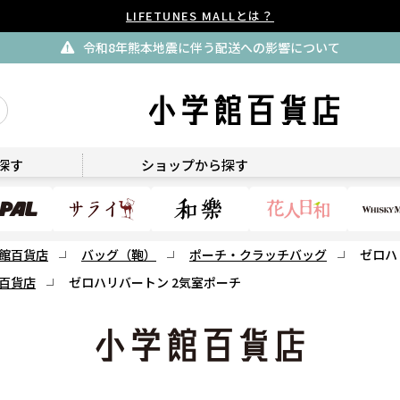
LIFETUNES MALLとは？
令和8年熊本地震に伴う配送への影響について
小学館百貨店
探す
ショップから探す
館百貨店
バッグ（鞄）
ポーチ・クラッチバッグ
ゼロハ
百貨店
ゼロハリバートン 2気室ポーチ