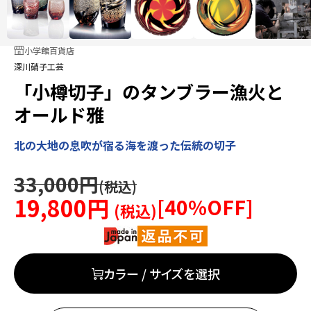
小学館百貨店
深川硝子工芸
「小樽切子」のタンブラー漁火と
オールド雅
北の大地の息吹が宿る海を渡った伝統の切子
33,000円
19,800円
[
40
%OFF]
カラー / サイズを選択