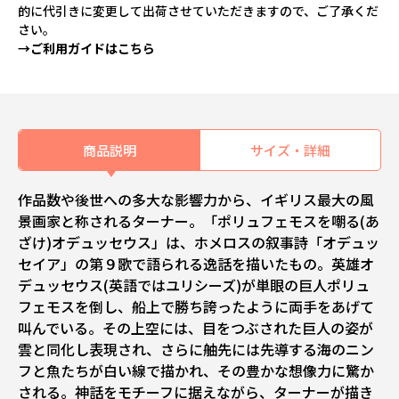
的に代引きに変更して出荷させていただきますので、ご了承くだ
さい。
→ご利用ガイドはこちら
商品説明
サイズ・詳細
作品数や後世への多大な影響力から、イギリス最大の風
景画家と称されるターナー。「ポリュフェモスを嘲る(あ
ざけ)オデュッセウス」は、ホメロスの叙事詩「オデュッ
セイア」の第９歌で語られる逸話を描いたもの。英雄オ
デュッセウス(英語ではユリシーズ)が単眼の巨人ポリュ
フェモスを倒し、船上で勝ち誇ったように両手をあげて
叫んでいる。その上空には、目をつぶされた巨人の姿が
雲と同化し表現され、さらに舳先には先導する海のニン
フと魚たちが白い線で描かれ、その豊かな想像力に驚か
される。神話をモチーフに据えながら、ターナーが描き