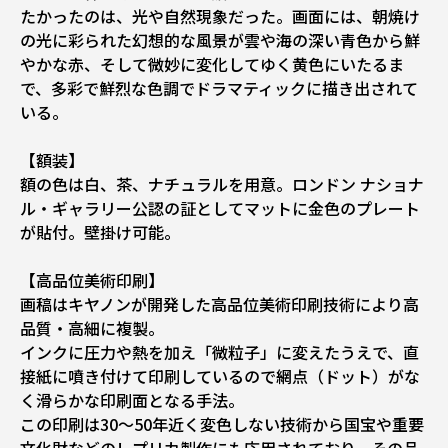
たかったのは、光や自然現象だった。画面には、朝焼け
の光に彩られた幻想的な風景が雲や海の深い青色から鮮
やかな赤、そして微妙に変化してゆく黄色にいたるま
で、多彩で鮮烈な色調でドラマティックに描き出されて
いる。
【額装】
額の色は白、茶、ナチュラルを用意。ロンドン ナショナ
ル・ギャラリー公認の証としてマットに金色のプレート
が貼付。壁掛け可能。
【高品位美術印刷】
画稿はキヤノンが開発した高品位美術印刷技術により高
品質・高細に複製。
インクに圧力や熱を加え「微粒子」に変えたうえで、直
接紙に噴き付けて印刷しているので網点（ドット）がな
く滑らかな印刷面となる手法。
この印刷は30～50年近く変色しない技術から国宝や重要