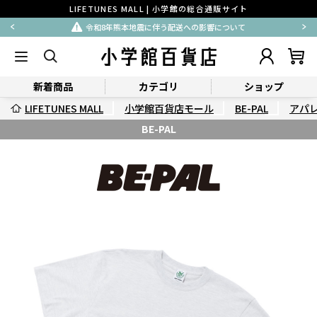
LIFETUNES MALL | 小学館の総合通販サイト
令和8年熊本地震に伴う配送への影響について
新着商品
カテゴリ
ショップ
LIFETUNES MALL
小学館百貨店モール
BE-PAL
アパ
BE-PAL