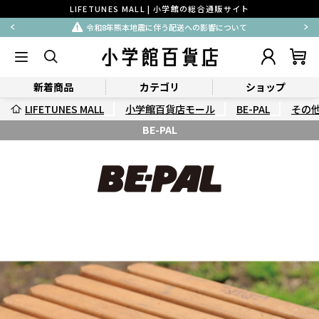
LIFETUNES MALL | 小学館の総合通販サイト
令和8年熊本地震に伴う配送への影響について
新着商品
カテゴリ
ショップ
LIFETUNES MALL
小学館百貨店モール
BE-PAL
その
BE-PAL