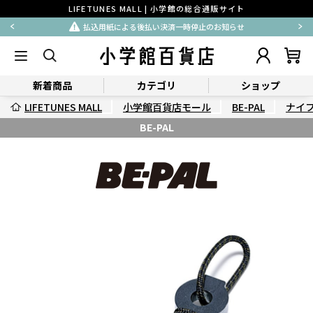
LIFETUNES MALL | 小学館の総合通販サイト
払込用紙による後払い決済一時停止のお知らせ
新着商品
カテゴリ
ショップ
LIFETUNES MALL
小学館百貨店モール
BE-PAL
ナイ
BE-PAL