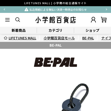
LIFETUNES MALL | 小学館の総合通販サイト
払込用紙による後払い決済一時停止のお知らせ
新着商品
カテゴリ
ショップ
LIFETUNES MALL
小学館百貨店モール
BE-PAL
ナイ
BE-PAL