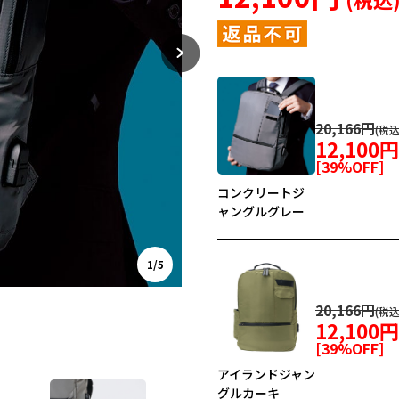
20,166円
12,100
[
39
%OFF]
コンクリートジ
ャングルグレー
1/5
20,166円
12,100
[
39
%OFF]
アイランドジャン
グルカーキ