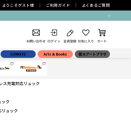
ようこそ
ゲスト
様
ご利用ガイド
よくあるご質問
お問い合わせ
ログイン
会員登録
お気に入り
カート
COMIXYZ
Arts & Books
藝大アートプラザ
レス充電対応リュック
ュック
応リュック