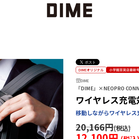
DIMEオリジナル
DIME
『DIME』×NEOPRO C
ワイヤレス充電
移動しながらワイヤレス充
20,166円
12,100円