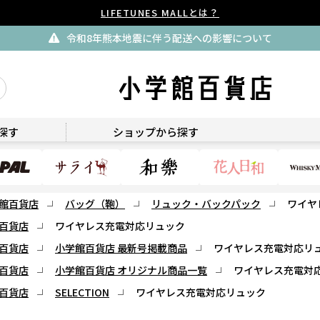
LIFETUNES MALLとは？
令和8年熊本地震に伴う配送への影響について
DIME
探す
ショップから探す
館百貨店
バッグ（鞄）
リュック・バックパック
ワイヤ
百貨店
ワイヤレス充電対応リュック
百貨店
小学館百貨店 最新号掲載商品
ワイヤレス充電対応リ
百貨店
小学館百貨店 オリジナル商品一覧
ワイヤレス充電対
百貨店
SELECTION
ワイヤレス充電対応リュック