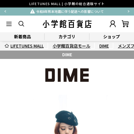
LIFETUNES MALL | 小学館の総合通販サイト
令和8年熊本地震に伴う配送への影響について
新着商品
カテゴリ
ショップ
LIFETUNES MALL
小学館百貨店モール
DIME
メンズ
DIME