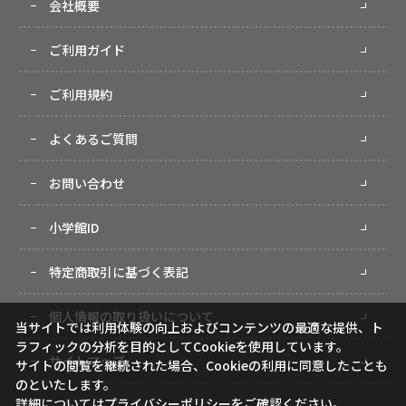
会社概要
ご利用ガイド
ご利用規約
よくあるご質問
お問い合わせ
小学館ID
特定商取引に基づく表記
個人情報の取り扱いについて
当サイトでは利用体験の向上およびコンテンツの最適な提供、ト
ラフィックの分析を目的としてCookieを使用しています。
サイトマップ
サイトの閲覧を継続された場合、Cookieの利用に同意したことも
のといたします。
詳細については
プライバシーポリシー
をご確認ください。