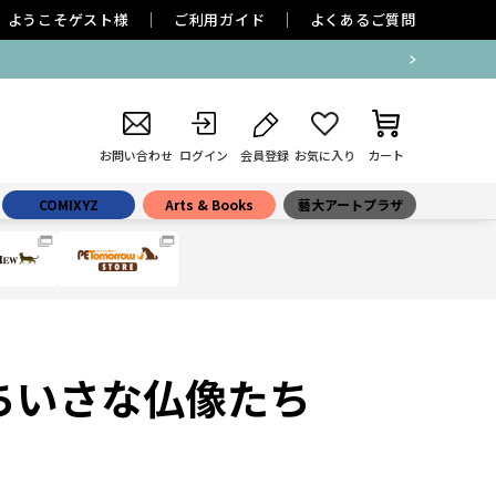
ようこそ
ゲスト
様
ご利用ガイド
よくあるご質問
お問い合わせ
ログイン
会員登録
お気に入り
カート
COMIXYZ
Arts & Books
藝大アートプラザ
るちいさな仏像たち