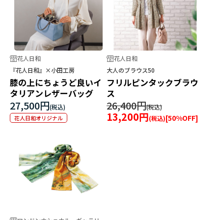
花人日和
花人日和
『花人日和』×小田工房
大人のブラウス50
膝の上にちょうど良いイ
フリルピンタックブラウ
タリアンレザーバッグ
ス
27,500円
26,400円
13,200円
[
50
%OFF]
花人日和オリジナル