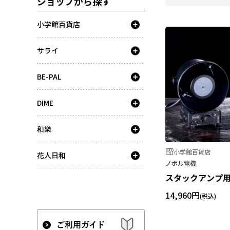
ショップから探す
小学館百貨店
サライ
BE-PAL
DIME
和樂
小学館百貨店
花人日和
ノボル電機
スタックアンプ
14,960円