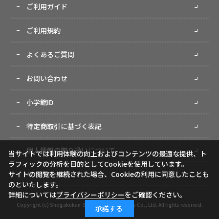
ご利用ガイド
ご利用規約
よくあるご質問
お問い合わせ
小学館ID
特定商取引に基づく表記
個人情報の取り扱いについて
当サイトでは利用体験の向上およびコンテンツの最適な提供、ト
ラフィックの分析を目的としてCookieを使用しています。
サイトマップ
サイトの閲覧を継続された場合、Cookieの利用に同意したことも
のといたします。
詳細については
プライバシーポリシー
をご確認ください。
Copyright (c) Shogakukan-Shueisha Productions Co., Ltd. All rights reserved.
承諾する