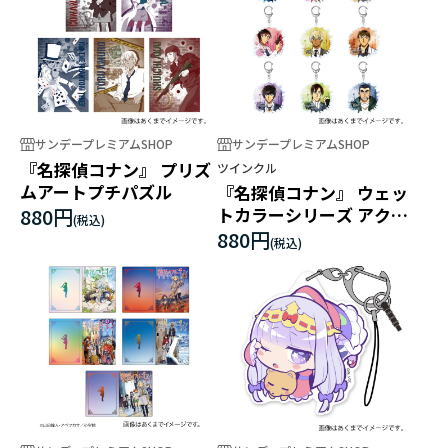
サンデープレミアムSHOP
サンデープレミアムSHOP
『名探偵コナン』 プリズ
ツインクル
ムアートプチパズル
『名探偵コナン』 ウェッ
880円
トカラーシリーズ アクリ
ルキーホルダーvol.4
880円