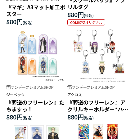
リルタグ
『マギ』A3マット加工ポ
スター
880円
880円
COMIXYZオリジナル
サンデープレミアムSHOP
サンデープレミアムSHOP
ジーベック
アクロス
『葬送のフリーレン』た
『葬送のフリーレン』ア
ちますっ！
クリルキーホルダー*ハイ
ター
880円
880円