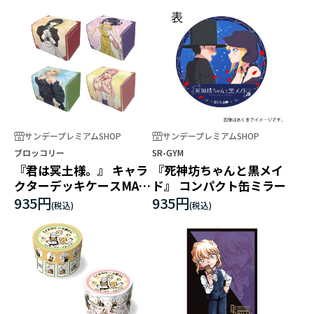
サンデープレミアムSHOP
サンデープレミアムSHOP
ブロッコリー
SR-GYM
『君は冥土様。』 キャラ
『死神坊ちゃんと黒メイ
クターデッキケースMAX
ド』 コンパクト缶ミラー
NEO
935円
935円