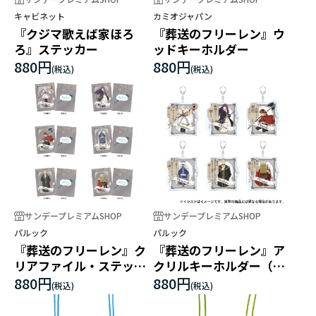
キャビネット
カミオジャパン
『クジマ歌えば家ほろ
『葬送のフリーレン』ウ
ろ』ステッカー
ッドキーホルダー
880円
880円
サンデープレミアムSHOP
サンデープレミアムSHOP
パルック
パルック
『葬送のフリーレン』ク
『葬送のフリーレン』ア
リアファイル・ステッカ
クリルキーホルダー（セ
ーセット
リフ付き）
880円
880円