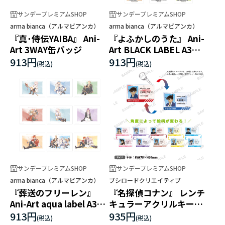
サンデープレミアムSHOP
サンデープレミアムSHOP
arma bianca（アルマビアンカ）
arma bianca（アルマビアンカ）
『真･侍伝YAIBA』 Ani-
『よふかしのうた』 Ani-
Art 3WAY缶バッジ
Art BLACK LABEL A3マ
ット加工ポスター
913円
913円
サンデープレミアムSHOP
サンデープレミアムSHOP
arma bianca（アルマビアンカ）
ブシロードクリエイティブ
『葬送のフリーレン』
『名探偵コナン』 レンチ
Ani-Art aqua label A3マ
キュラーアクリルキーホ
ット加工ポスター
ルダー
913円
935円