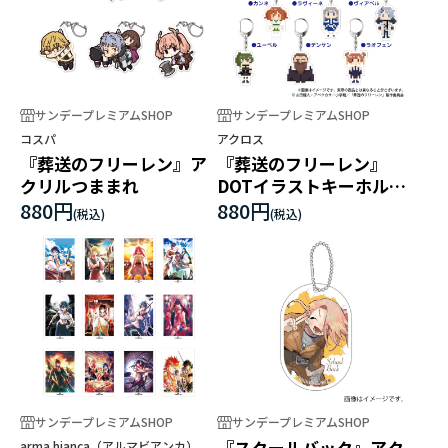
サンデープレミアムSHOP
サンデープレミアムSHOP
コスパ
アクロス
『葬送のフリーレン』ア
『葬送のフリーレン』
クリルつままれ
DOTイラストキーホルダ
ーver.2
880円
880円
サンデープレミアムSHOP
サンデープレミアムSHOP
『スクールバック』アク
arma bianca（アルマビアンカ）