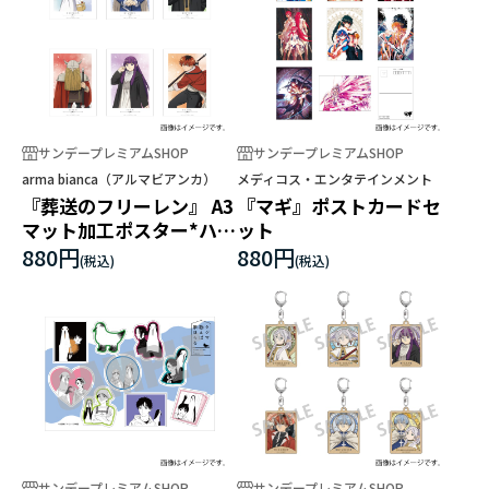
サンデープレミアムSHOP
サンデープレミアムSHOP
arma bianca（アルマビアンカ）
メディコス・エンタテインメント
『葬送のフリーレン』 A3
『マギ』ポストカードセ
マット加工ポスター*ハイ
ット
ター
880円
880円
サンデープレミアムSHOP
サンデープレミアムSHOP