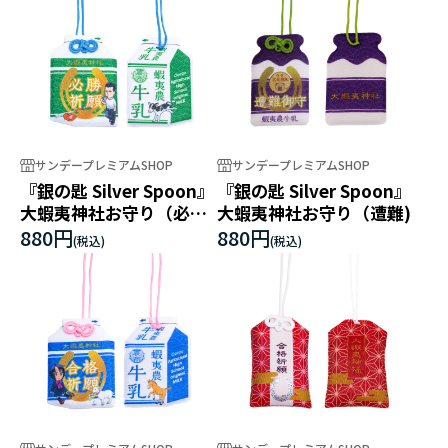
サンデープレミアムSHOP
サンデープレミアムSHOP
『銀の匙 Silver Spoon』
『銀の匙 Silver Spoon』
大蝦夷神社お守り（必勝
大蝦夷神社お守り（遭難)
祈願)
880円
880円