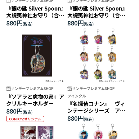
サンデープレミアムSHOP
サンデープレミアムSHOP
『銀の匙 Silver Spoon』
『銀の匙 Silver Spoon』
大蝦夷神社お守り（合格
大蝦夷神社お守り（合格
祈願：牛乳)
祈願)
880円
880円
サンデープレミアムSHOP
サンデープレミアムSHOP
『ソアラと魔物の家』ア
ツインクル
クリルキーホルダー
『名探偵コナン』 ヴィ
880円
ンテージシリーズ アク
リルキーホルダーvol.5
880円
COMIXYZオリジナル