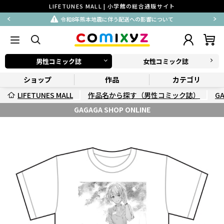
LIFETUNES MALL | 小学館の総合通販サイト
令和8年熊本地震に伴う配送への影響について
男性コミック誌
女性コミック誌
ショップ
作品
カテゴリ
LIFETUNES MALL
作品名から探す（男性コミック誌）
G
GAGAGA SHOP ONLINE