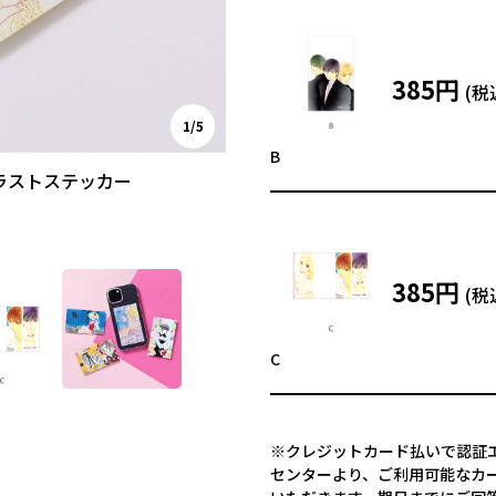
385円
1/5
B
ラストステッカー
385円
C
※クレジットカード払いで認証エ
センターより、ご利用可能なカ