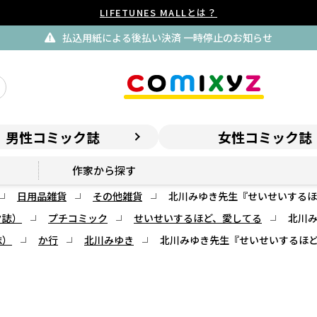
LIFETUNES MALLとは？
払込用紙による後払い決済 一時停止のお知らせ
男性コミック誌
女性コミック誌
作家から探す
日用品雑貨
その他雑貨
北川みゆき先生『せいせいするほ
ク誌）
プチコミック
せいせいするほど、愛してる
北川
誌）
か行
北川みゆき
北川みゆき先生『せいせいするほ