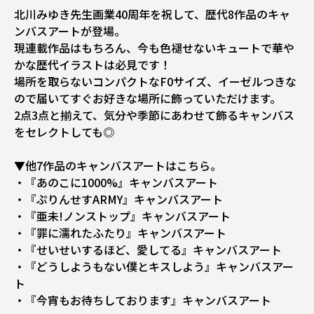
北川みゆき先生画業40周年を祝して、歴代8作品のキャ
ンバスアートが登場。
現連載作品はもちろん、今も色褪せないキュートで華や
かな歴代イラストは必見です！
場所を取らないコンパクトなF0サイズ、イーゼルつきな
ので届いてすぐお好きな場所に飾っていただけます。
2点3点と揃えて、気分や季節にあわせて飾るキャンバス
をセレクトしても◎
▼他7作品のキャンバスアートはこちら。
・『あのこに1000%』キャンバスアート
・『ぷりんせすARMY』キャンバスアート
・『亜未!ノンストップ』キャンバスアート
・『罪に濡れたふたり』キャンバスアート
・『せいせいするほど、愛してる』キャンバスアート
・『どうしようもない僕とキスしよう』キャンバスアー
ト
・『今宵もお待ちしております』キャンバスアート